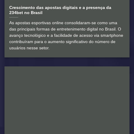
Crescimento das apostas digitais e a presença da
234bet no Brasil
As apostas esportivas online consolidaram-se como uma
das principais formas de entretenimento digital no Brasil. O
avanço tecnológico e a facilidade de acesso via smartphone
contribuíram para o aumento significativo do número de
usuários nesse setor.