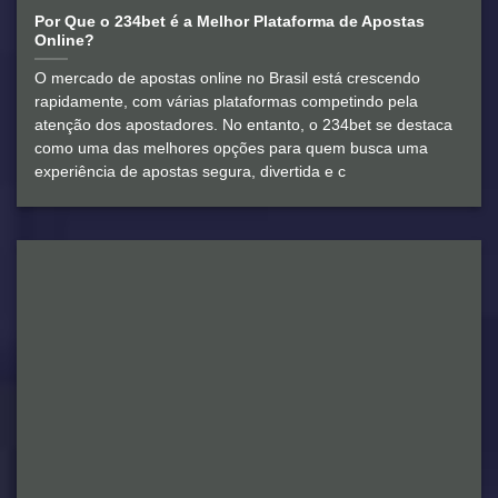
Por Que o 234bet é a Melhor Plataforma de Apostas
Online?
O mercado de apostas online no Brasil está crescendo
rapidamente, com várias plataformas competindo pela
atenção dos apostadores. No entanto, o 234bet se destaca
como uma das melhores opções para quem busca uma
experiência de apostas segura, divertida e c