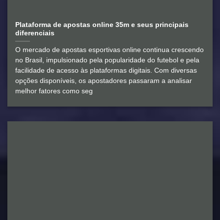
Plataforma de apostas online 35m e seus principais
diferenciais
O mercado de apostas esportivas online continua crescendo
no Brasil, impulsionado pela popularidade do futebol e pela
facilidade de acesso às plataformas digitais. Com diversas
opções disponíveis, os apostadores passaram a analisar
melhor fatores como seg