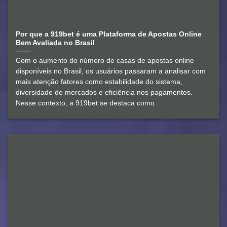
Por que a 919bet é uma Plataforma de Apostas Online
Bem Avaliada no Brasil
Com o aumento do número de casas de apostas online
disponíveis no Brasil, os usuários passaram a analisar com
mais atenção fatores como estabilidade do sistema,
diversidade de mercados e eficiência nos pagamentos.
Nesse contexto, a 919bet se destaca como