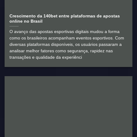
Crescimento da 140bet entre plataformas de apostas
online no Brasil
O avanço das apostas esportivas digitais mudou a forma
como os brasileiros acompanham eventos esportivos. Com
diversas plataformas disponíveis, os usuários passaram a
analisar melhor fatores como segurança, rapidez nas
transações e qualidade da experiênci