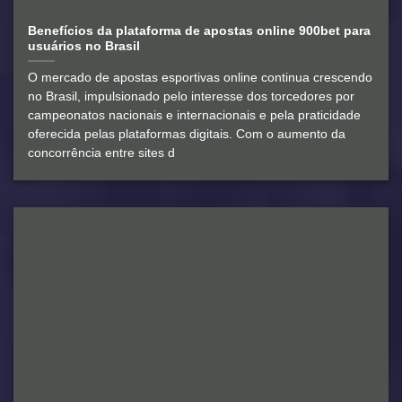
Benefícios da plataforma de apostas online 900bet para
usuários no Brasil
O mercado de apostas esportivas online continua crescendo
no Brasil, impulsionado pelo interesse dos torcedores por
campeonatos nacionais e internacionais e pela praticidade
oferecida pelas plataformas digitais. Com o aumento da
concorrência entre sites d