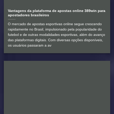
Vantagens da plataforma de apostas online 389win para
apostadores brasileiros
O mercado de apostas esportivas online segue crescendo
rapidamente no Brasil, impulsionado pela popularidade do
futebol e de outras modalidades esportivas, além do avanço
das plataformas digitais. Com diversas opções disponíveis,
os usuários passaram a av