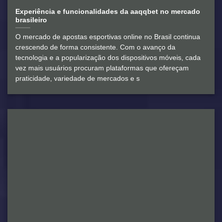
Experiência e funcionalidades da aaqqbet no mercado
brasileiro
O mercado de apostas esportivas online no Brasil continua
crescendo de forma consistente. Com o avanço da
tecnologia e a popularização dos dispositivos móveis, cada
vez mais usuários procuram plataformas que ofereçam
praticidade, variedade de mercados e s