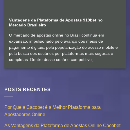
Vantagens da Plataforma de Apostas 919bet no
Mercado Brasileiro
O mercado de apostas online no Brasil continua em
expansão, impulsionado pelo avanço dos meios de
pagamento digitais, pela popularização do acesso mobile e
pela busca dos usuários por plataformas mais seguras e
completas. Dentro desse cenário competitivo,
POSTS RECENTES
Por Que a Cacobet é a Melhor Plataforma para
Apostadores Online
As Vantagens da Plataforma de Apostas Online Cacobet