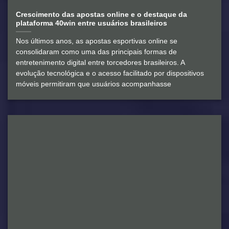
Crescimento das apostas online e o destaque da
plataforma 40win entre usuários brasileiros
Nos últimos anos, as apostas esportivas online se
consolidaram como uma das principais formas de
entretenimento digital entre torcedores brasileiros. A
evolução tecnológica e o acesso facilitado por dispositivos
móveis permitiram que usuários acompanhasse