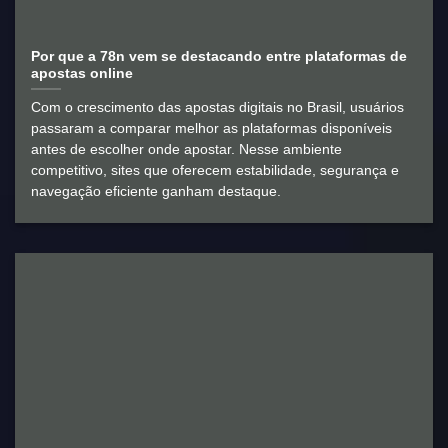
Por que a 78n vem se destacando entre plataformas de
apostas online
Com o crescimento das apostas digitais no Brasil, usuários
passaram a comparar melhor as plataformas disponíveis
antes de escolher onde apostar. Nesse ambiente
competitivo, sites que oferecem estabilidade, segurança e
navegação eficiente ganham destaque.