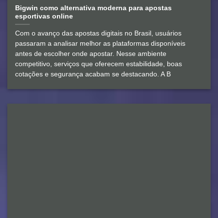
Bigwin como alternativa moderna para apostas
esportivas online
Com o avanço das apostas digitais no Brasil, usuários
passaram a analisar melhor as plataformas disponíveis
antes de escolher onde apostar. Nesse ambiente
competitivo, serviços que oferecem estabilidade, boas
cotações e segurança acabam se destacando. A B