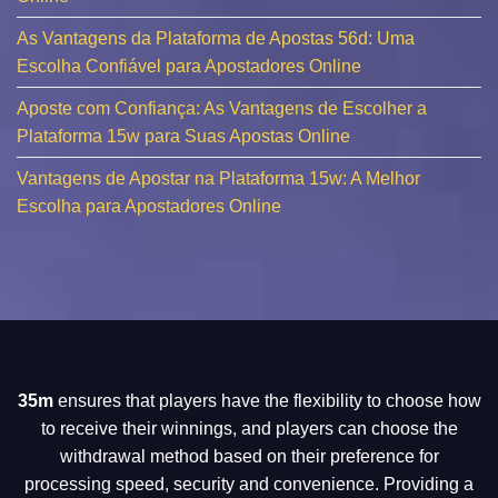
As Vantagens da Plataforma de Apostas 56d: Uma
Escolha Confiável para Apostadores Online
Aposte com Confiança: As Vantagens de Escolher a
Plataforma 15w para Suas Apostas Online
Vantagens de Apostar na Plataforma 15w: A Melhor
Escolha para Apostadores Online
35m
ensures that players have the flexibility to choose how
to receive their winnings, and players can choose the
withdrawal method based on their preference for
processing speed, security and convenience. Providing a