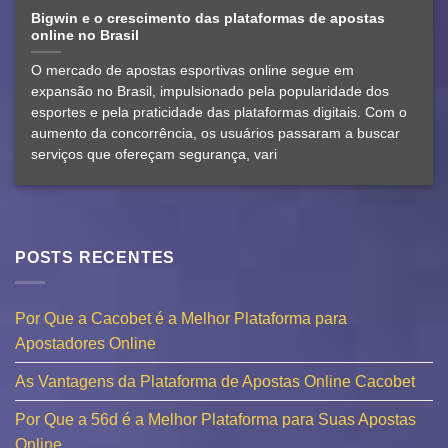
Bigwin e o crescimento das plataformas de apostas
online no Brasil
O mercado de apostas esportivas online segue em
expansão no Brasil, impulsionado pela popularidade dos
esportes e pela praticidade das plataformas digitais. Com o
aumento da concorrência, os usuários passaram a buscar
serviços que ofereçam segurança, vari
POSTS RECENTES
Por Que a Cacobet é a Melhor Plataforma para
Apostadores Online
As Vantagens da Plataforma de Apostas Online Cacobet
Por Que a 56d é a Melhor Plataforma para Suas Apostas
Online