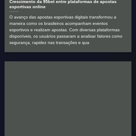
Crescimento da 95bet entre plataformas de apostas
esportivas online
O avanço das apostas esportivas digitais transformou a
maneira como os brasileiros acompanham eventos
esportivos e realizam apostas. Com diversas plataformas
disponíveis, os usuários passaram a analisar fatores como
segurança, rapidez nas transações e qua