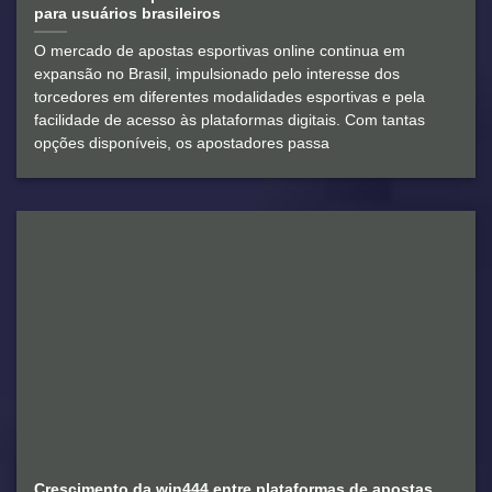
para usuários brasileiros
O mercado de apostas esportivas online continua em
expansão no Brasil, impulsionado pelo interesse dos
torcedores em diferentes modalidades esportivas e pela
facilidade de acesso às plataformas digitais. Com tantas
opções disponíveis, os apostadores passa
Crescimento da win444 entre plataformas de apostas