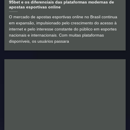
95bet e os diferenciais das plataformas modernas de
apostas esportivas online
O mercado de apostas esportivas online no Brasil continua
em expansão, impulsionado pelo crescimento do acesso à
internet e pelo interesse constante do público em esportes
nacionais e internacionais. Com muitas plataformas
disponíveis, os usuários passara