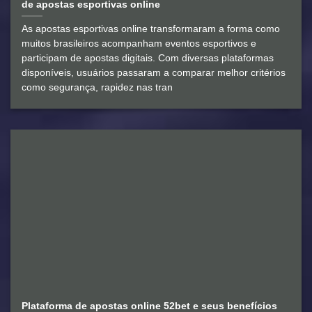
de apostas esportivas online
As apostas esportivas online transformaram a forma como
muitos brasileiros acompanham eventos esportivos e
participam de apostas digitais. Com diversas plataformas
disponíveis, usuários passaram a comparar melhor critérios
como segurança, rapidez nas tran
Plataforma de apostas online 52bet e seus benefícios