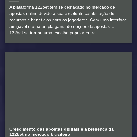
A plataforma 122bet tem se destacado no mercado de
apostas online devido à sua excelente combinação de
recursos e benefícios para os jogadores. Com uma interface
amigável e uma ampla gama de opções de apostas, a
122bet se tornou uma escolha popular entre
Crescimento das apostas digitais e a presença da
122bet no mercado brasileiro