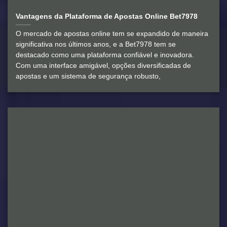
Vantagens da Plataforma de Apostas Online Bet7978
O mercado de apostas online tem se expandido de maneira
significativa nos últimos anos, e a Bet7978 tem se
destacado como uma plataforma confiável e inovadora.
Com uma interface amigável, opções diversificadas de
apostas e um sistema de segurança robusto,