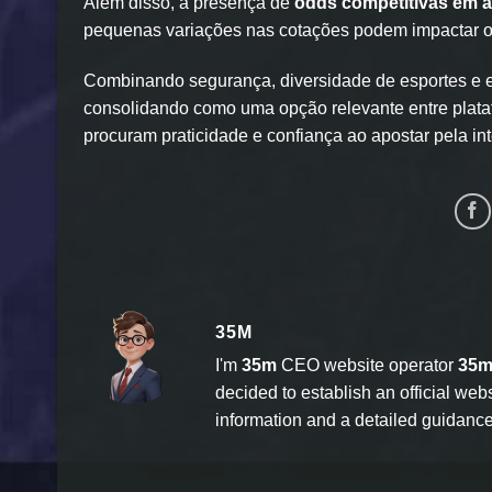
Além disso, a presença de
odds competitivas em a
pequenas variações nas cotações podem impactar os
Combinando segurança, diversidade de esportes e ex
consolidando como uma opção relevante entre plataf
procuram praticidade e confiança ao apostar pela int
35M
I'm
35m
CEO website operator
35m
decided to establish an official webs
information and a detailed guidance