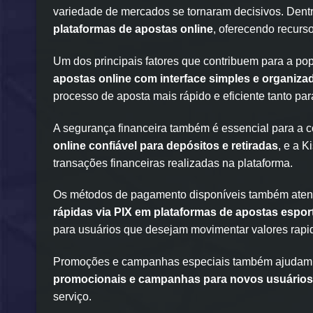
variedade de mercados se tornaram decisivos. Dent
plataformas de apostas online
, oferecendo recurs
Um dos principais fatores que contribuem para a po
apostas online com interface simples e organiza
processo de aposta mais rápido e eficiente tanto par
A segurança financeira também é essencial para a 
online confiável para depósitos e retiradas
, e a K
transações financeiras realizadas na plataforma.
Os métodos de pagamento disponíveis também atende
rápidas via PIX em plataformas de apostas espor
para usuários que desejam movimentar valores rap
Promoções e campanhas especiais também ajudam a 
promocionais e campanhas para novos usuários
serviço.