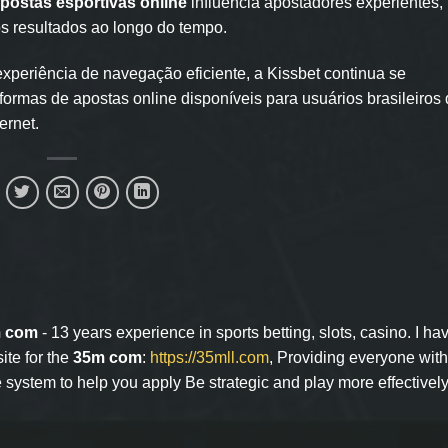
postas esportivas online
influencia apostadores experientes, 
 resultados ao longo do tempo.
periência de navegação eficiente, a Kissbet continua se
ormas de apostas online disponíveis para usuários brasileiros
ernet.
 com
- 13 years experience in sports betting, slots, casino. I ha
ite for the
35m com
:
https://35mll.com
, Providing everyone with
 system to help you apply Be strategic and play more effectively