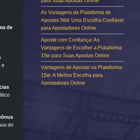
para Suas Apostas Online
As Vantagens da Plataforma de
Apostas 56d: Uma Escolha Confiável
ma de
para Apostadores Online
Aposte com Confiança: As
Vantagens de Escolher a Plataforma
15w para Suas Apostas Online
s
 e
Vantagens de Apostar na Plataforma
15w: A Melhor Escolha para
Apostadores Online
cias
ático
bônus
ínuo do