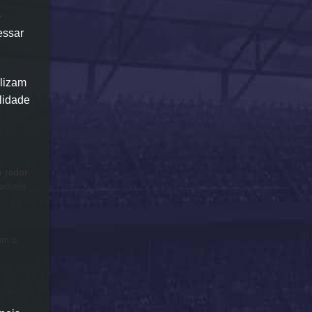
e
essar
alizam
lidade
o redor
tadores
om o